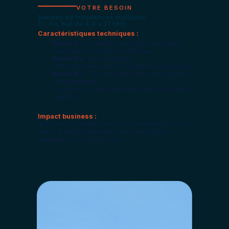
VOTRE BESOIN
Bandes de fréquences multiples
(C, Ku, Ka) de 3,4 à 31 GHz​
Caractéristiques techniques :
Bande C
: Excellente résistance aux pluies
tropicales et conditions difficiles
Bande Ku
: Bon compromis
performance/coût pour la plupart des régions
Bande Ka
: Très haut débit dans les régions à
climat tempéré
Connexion via Hub centralisé chez l’opérateur
satellite
Impact business :
Assurez la continuité de vos communications quel
que soit l’environnement, avec une solution
adaptée à votre climat local.