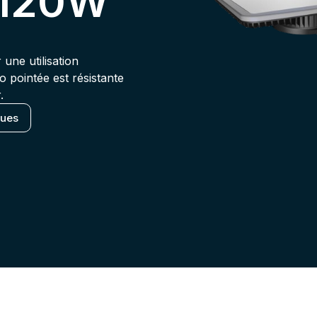
1120W
ne utilisation
to pointée est résistante
.
ques