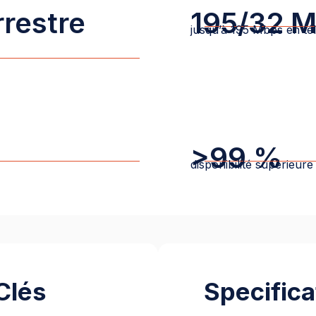
rrestre
195/32 
jusqu’à 195 Mbps en t
>99 %
disponibilité supérieur
Clés
Specifica