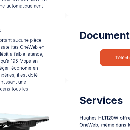
igne automatiquement
s
Document
ortant aucune pièce
s satellites OneWeb en
bit à faible latence,
Téléch
usqu’à 195 Mbps en
Léger, économe en
péries, il est doté
antissant une
 dans tous les
Services
Hughes HL1120W offre u
OneWeb, même dans les