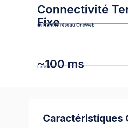
Connectivité Te
Fixe
utilisant le réseau OneWeb
~100 ms
Latence
Caractéristiques 