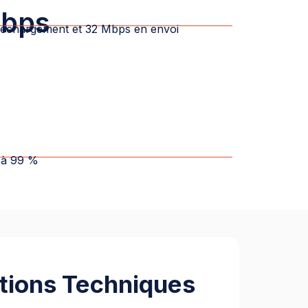
Mbps
éléchargement et 32 Mbps en envoi
e à 99 %
tions Techniques