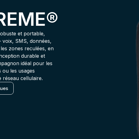
TREME®
robuste et portable,
— voix, SMS, données,
es zones reculées, en
nception durable et
ompagnon idéal pour les
ns ou les usages
réseau cellulaire.
ques