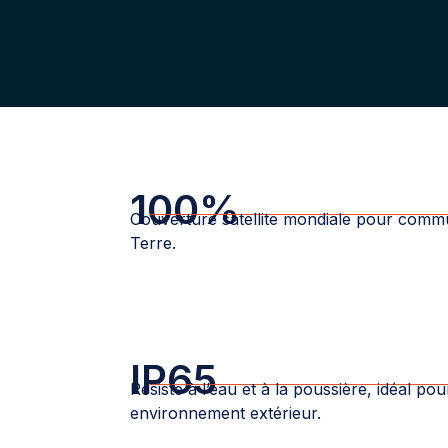
100%
Couverture satellite mondiale pour commu
Terre.
IP65
Résiste à l’eau et à la poussière, idéal po
environnement extérieur.