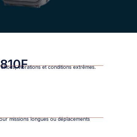
 810F
x chocs, vibrations et conditions extrêmes.
pour missions longues ou déplacements