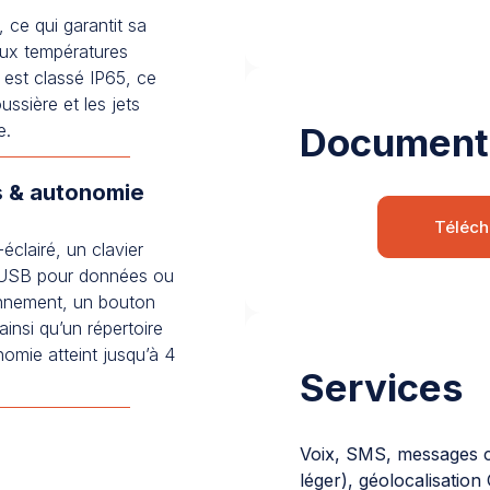
 ce qui garantit sa
aux températures
 est classé IP65, ce
oussière et les jets
e.
Document
s & autonomie
Téléch
éclairé, un clavier
ni-USB pour données ou
onnement, un bouton
nsi qu’un répertoire
nomie atteint jusqu’à 4
Services
Voix, SMS, messages c
léger), géolocalisatio