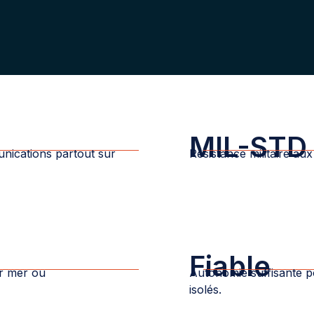
MIL-STD
nications partout sur
Résistance militaire au
Fiable
ur mer ou
Autonomie suffisante 
isolés.