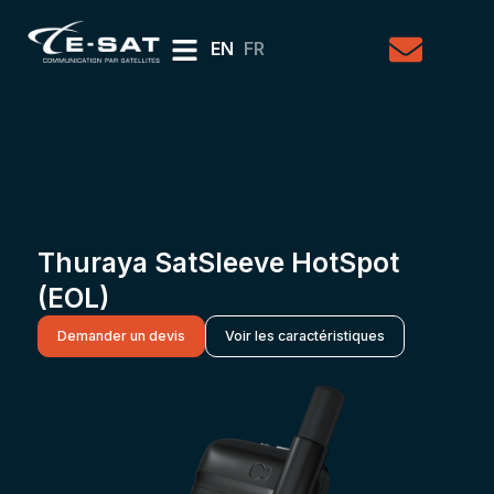
EN
FR
Thuraya SatSleeve HotSpot
(EOL)
Demander un devis
Voir les caractéristiques