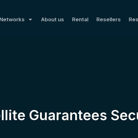
Networks
About us
Rental
Resellers
Re
llite Guarantees Sec